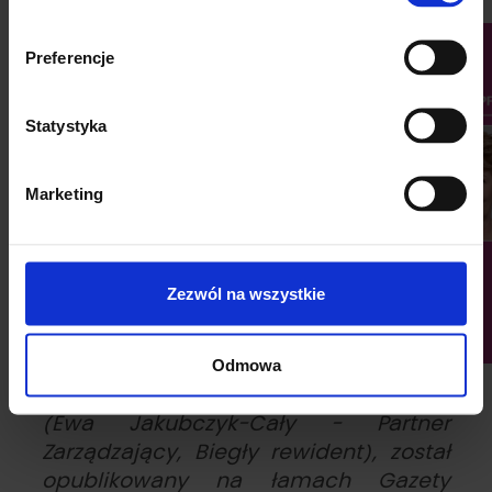
Preferencje
Statystyka
Marketing
Zezwól na wszystkie
Odmowa
Komentarz autorstwa eksperta PKF
(Ewa Jakubczyk-Cały
- Partner
Zarządzający, Biegły rewident), został
opublikowany na łamach Gazety