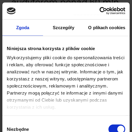
audytorom ponad 60 mln
zł"
Data:
14.05.2019
Zgoda
Szczegóły
O plikach cookies
Niniejsza strona korzysta z plików cookie
Rynek - Audytorzy
Wykorzystujemy pliki cookie do spersonalizowania treści
zainkasowali w zeszłym roku
i reklam, aby oferować funkcje społecznościowe i
za badanie sprawozdań
analizować ruch w naszej witrynie. Informacje o tym, jak
korzystasz z naszej witryny, udostępniamy partnerom
finansowych największych
społecznościowym, reklamowym i analitycznym.
firm notowanych na GPW
Partnerzy mogą połączyć te informacje z innymi danymi
niższą kwotę niż rok
otrzymanymi od Ciebie lub uzyskanymi podczas
korzystania z ich usług.
wcześniej. To jednak nie
znaczy, że koszty audytu
Wybór
spadają.
Niezbędne
zgody