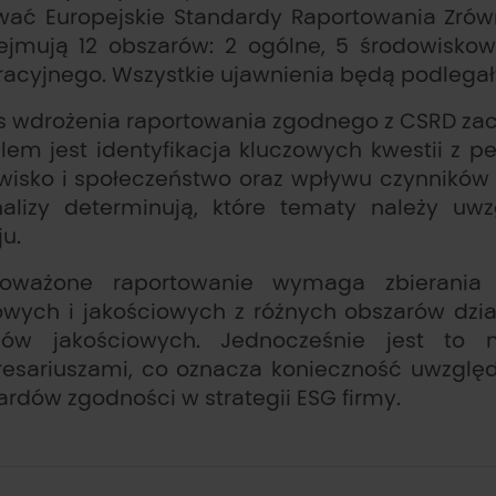
wać Europejskie Standardy Raportowania Zró
ejmują 12 obszarów: 2 ogólne, 5 środowiskow
racyjnego. Wszystkie ujawnienia będą podlegały 
s wdrożenia raportowania zgodnego z CSRD zaczy
elem jest identyfikacja kluczowych kwestii z p
wisko i społeczeństwo oraz wpływu czynników 
nalizy determinują, które tematy należy u
u.
oważone raportowanie wymaga zbierania i
iowych i jakościowych z różnych obszarów dział
riów jakościowych. Jednocześnie jest to n
eresariuszami, co oznacza konieczność uwzglę
ardów zgodności w strategii ESG firmy.