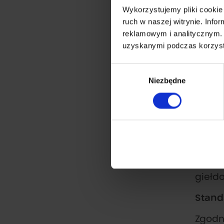
przepi
Wykorzystujemy pliki cookie 
ruch w naszej witrynie. Inf
Decyz
reklamowym i analitycznym. 
z wdr
uzyskanymi podczas korzysta
zwięk
zrówn
Wybór
Niezbędne
zgody
Dyrek
rozwo
opubl
na po
i jed
kryte
mln z
giełd
Stand
Zgodn