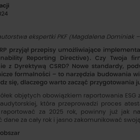
acji
2024
 autorstwa ekspertki PKF (Magdalena Dominiak 
RP przyjął przepisy umożliwiające implement
inability Reporting Directive). Czy Twoja 
ie z Dyrektywą CSRD? Nowe standardy, podwój
icze formalności – to narzędzia budowania wi
dz się, dlaczego warto zacząć przygotowania ju
półek objętych obowiązkiem raportowania ESG 
 audytorskiej, która przeprowadzi proces atest
raportować za 2025 rok, powinny już jak na
ć dane za cały rok i jasno zakomunikować swoją
obszar