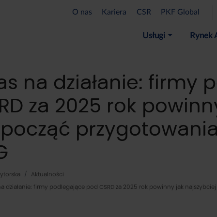
O nas
Kariera
CSR
PKF Global
Usługi
Rynek 
as na działanie: firmy
RD za 2025 rok powinny
zpocząć przygotowania
G
ytorska
Aktualności
na działanie: firmy podlegające pod CSRD za 2025 rok powinny jak najszybci