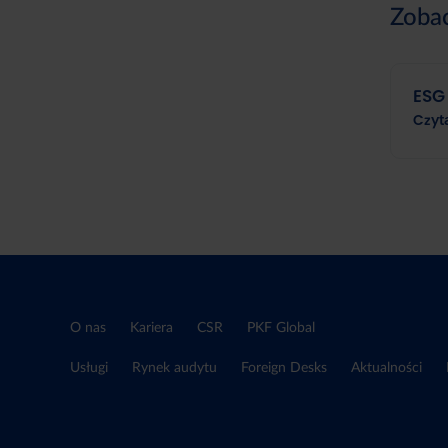
Zoba
ESG
Czyt
O nas
Kariera
CSR
PKF Global
Usługi
Rynek audytu
Foreign Desks
Aktualności