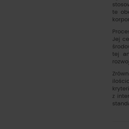
stoso
te ob
korpo
Proce
Jej c
środo
tej a
rozwoj
Zrówn
ilośc
kryte
z int
stand