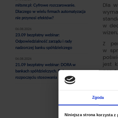
Dla w
mitsmr.pl: Cyfrowe rozczarowanie.
wyma
Dlaczego w wielu firmach automatyzacja
stand
nie przynosi efektów?
w ded
06.08.2026
wizeru
23.09 bezpłatny webinar:
Odpowiedzialność zarządu i rady
Z per
nadzorczej banku spółdzielczego
w spr
poświ
06.08.2026
jest 
21.09 bezpłatny webinar: DORA w
pozyt
bankach spółdzielczych. Rok po
rozpoczęciu stosowania
Konie
Sejm 
Zgoda
firma
imple
czeka
Niniejsza strona korzysta z