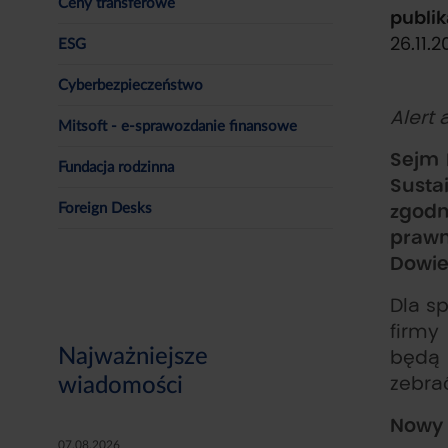
Ceny transferowe
publik
26.11.
ESG
Cyberbezpieczeństwo
Alert
Mitsoft - e-sprawozdanie finansowe
Sejm 
Fundacja rodzinna
Susta
zgodn
Foreign Desks
prawn
Dowie
Dla s
firmy
Najważniejsze
będą 
zebra
wiadomości
Nowy 
07.08.2026